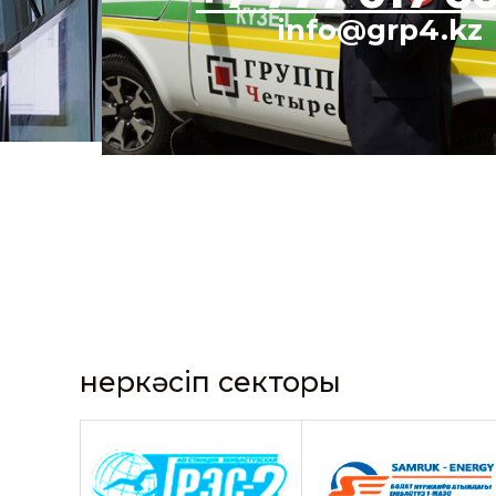
info@grp4.kz
Өнеркәсіп секторы