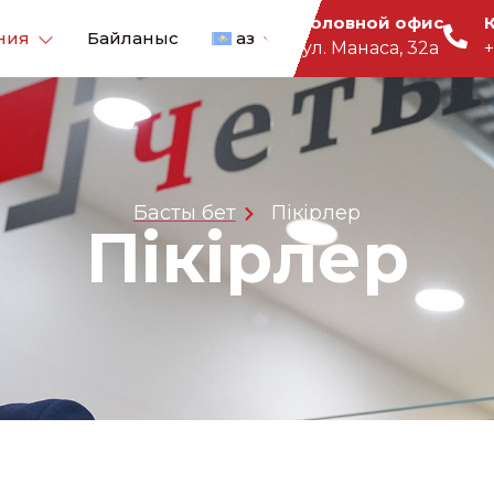
Головной офис
ния
Байланыс
Қаз
ул. Манаса, 32а
+
Басты бет
Пікірлер
Пікірлер