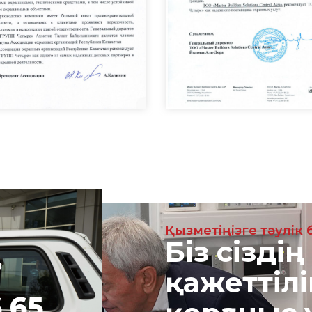
Қызметіңізге тәулік
Біз сіздің
з
қажеттілі
 65