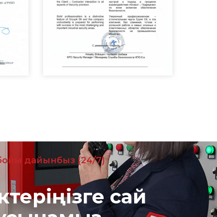
 бойы дайынбыз (24/7)
ктеріңізге сай