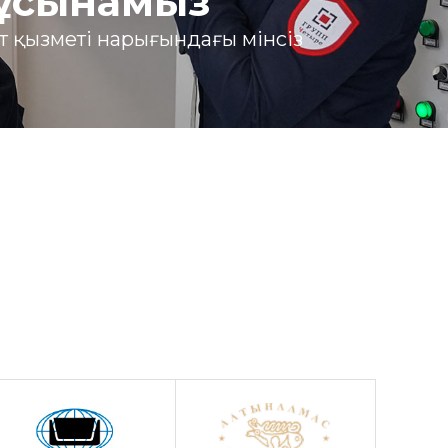
 ұсынамыз
ет қызметі нарығындағы мінсіз