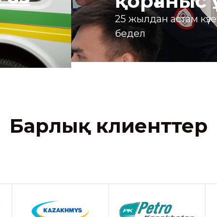
қорғаныс
25 жылдан астам күз
бедел
Барлық клиенттер