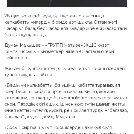
28 сәуір, жексенбі күні, Қазақстан астанасында
көпқабатты үйлердің бірінде өрт шықты. Оттан жеті
жасар ұл бала, бес жасар егіз қыздар және екі жасар тағы
бір қыз құтқарылды.
Думан Мұқышев – «ГРУПП Четыре» ЖШС күзет
компаниясының қызметкері және 49 жастағы әскери
зейнеткер.
Жексенбі күні таңертең оны әйелі оятып, көрші пәтерден
түтін шыққанын айтты.
«Біздің үй көпқабатты, біз үшінші қабатта тұрамыз, ал
пәтер бесінші қабатта өртеніп жатты. Киініп, жоғары
көтерілдім, сол жерде бір көрші әйелге көмектесіп жатыр
екен. Пәтердің есігі ашық, ішінен қою түтін шығып жатты.
Әйел қатты жөтеліп, құсып, әрең сөйлеп тұрды – “балалар,
балалар” деді», – дейді Мұқышев.
«Сосын сыртқа шығып, көршілерден дымқыл сүлгі
сұрадым, онымен оранып, еңбектеп кірдім, телефонның