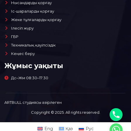
Нысандарды қорғау
Іс-шараларды қорғау
Жеке тұлғаларды қорғау
Ілесіп жүру
ГБР
Техникалық қауіпсіздік
Кеңес беру
Жұмыс уақыты
Дс–Жм 08:30–17:30
ARTBULL студиясы әзірлеген
Copyright © 2025. All rights reserved.
Eng
Қаз
Рус