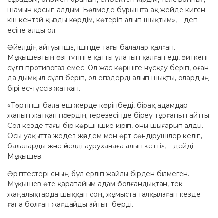
шамын қосып алдым. Бөлмеде бұрышта ақ жейде киген
кішкентай қызды көрдім, көтеріп алып шықтым», – деп
есіне алды ол.
Әйелдің айтуынша, ішінде тағы балалар қалған.
Мұқышевтың өзі түтінге қатты уланып қалған еді, өйткені
сүлгі противогаз емес. Ол жас көршіге нұсқау беріп, оған
да дымқыл сүлгі беріп, ол егіздерді алып шықты, олардың
бірі ес-түссіз жатқан.
«Төртінші бала еш жерде көрінбеді, бірақ адамдар
жанып жатқан пәтердің терезесінде біреу тұрғанын айтты.
Сол кезде тағы бір көрші ішке кіріп, оны шығарып алды.
Осы уақытта жедел жәрдем мен өрт сөндірушілер келіп,
балаларды және әйелді ауруханаға алып кетті», – дейді
Мұқышев.
Әріптестері оның бұл ерлігі жайлы бірден білмеген.
Мұқышев өте қарапайым адам болғандықтан, тек
жаңалықтарда шыққан соң, жұмыста талқылаған кезде
ғана болған жағдайды айтып берді.