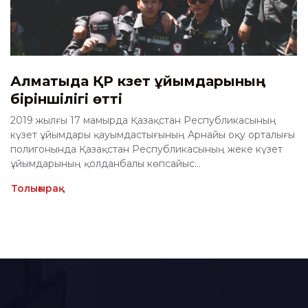
Алматыда ҚР күзет ұйымдарының
біріншілігі өтті
2019 жылғы 17 мамырда Қазақстан Республикасының
күзет ұйымдары қауымдастығының Арнайы оқу орталығы
полигонында Қазақстан Республикасының жеке күзет
ұйымдарының қолданбалы көпсайыс...
Толығырақ