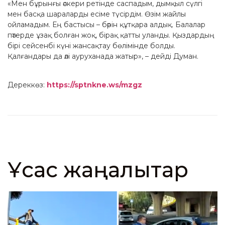
«Мен бұрынғы әскери ретінде саспадым, дымқыл сүлгі
мен басқа шараларды есіме түсірдім. Өзім жайлы
ойламадым. Ең бастысы – бәрін құтқара алдық. Балалар
пәтерде ұзақ болған жоқ, бірақ қатты уланды. Қыздардың
бірі сейсенбі күні жансақтау бөлімінде болды.
Қалғандары да әлі ауруханада жатыр», – дейді Думан.
Дереккөз:
https://sptnkne.ws/mzgz
Ұқсас жаңалықтар