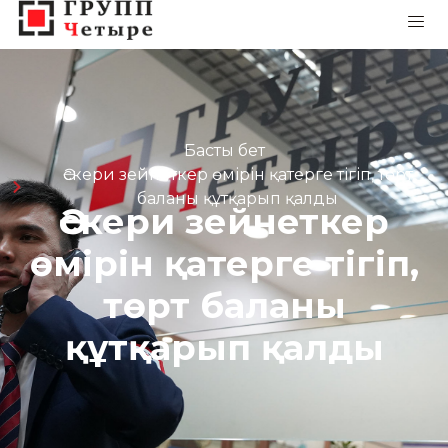
Басты бет
Әскери зейнеткер өмірін қатерге тігіп, төрт
баланы құтқарып қалды
Әскери зейнеткер
өмірін қатерге тігіп,
төрт баланы
құтқарып қалды