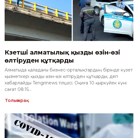
Күзетші алматылық қызды өзін-өзі
өлтіруден құтқарды
Алматыда қаладағы бизнес-орталықтардың бірінде күзет
қызметкері қызды өзін-өзі өлтіруден құтқарды, деп
хабарлайды Tengrinews тілшісі. Оқиға 10 қыркүйек күні
сағат 08:15...
Толығырақ