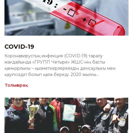
COVID-19
Коронавирустық инфекция (COVID-19) таралу
жағдайында «ГРУПП Четыре» ЖШС-нің басты
қамқорлығы – қызметкерлеріміздің денсаулығы мен
қауіпсіздігі болып қала береді. 2020 жылғы...
Толығырақ